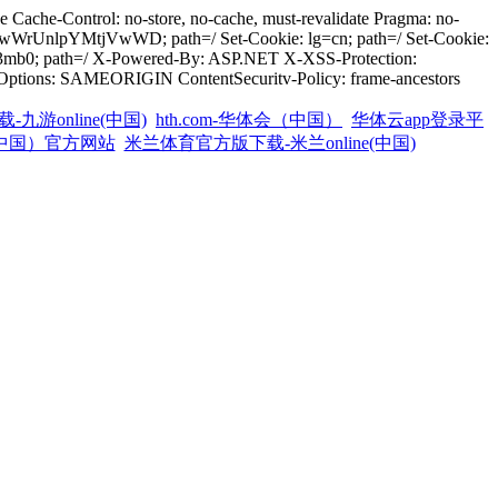
Cache-Control: no-store, no-cache, must-revalidate Pragma: no-
wWrUnlpYMtjVwWD; path=/ Set-Cookie: lg=cn; path=/ Set-Cookie:
6h3mb0; path=/ X-Powered-By: ASP.NET X-XSS-Protection:
-Options: SAMEORIGIN ContentSecuritv-Policy: frame-ancestors
-九游online(中国)
hth.com-华体会（中国）
华体云app登录平
中国）官方网站
米兰体育官方版下载-米兰online(中国)